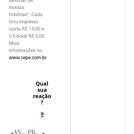
pessoas de
nossas
histórias”. Cada
livro impresso
custa R$ 15,00 e
o E-book R$ 5,00.
Mais
informações no
www.cepe.com.br
.
Qual
sua
reação
?
10
5
1
1
3
ANTERIOR
PRÓXIMA