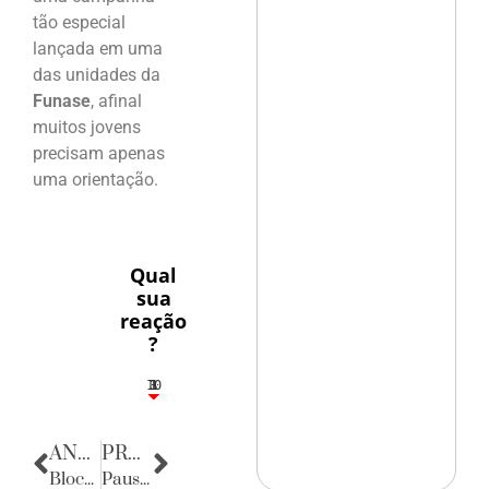
tão especial
lançada em uma
das unidades da
Funase
, afinal
muitos jovens
precisam apenas
uma orientação.
Qual
sua
reação
?
10
3
1
1
3
ANTERIOR
PRÓXIMA
Bloco das Flores no Marco Zero
Pausa poética