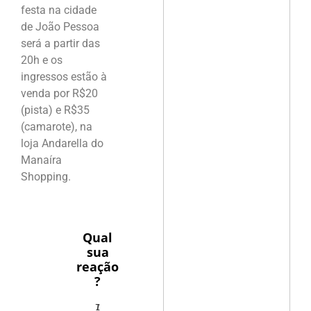
festa na cidade
de João Pessoa
será a partir das
20h e os
ingressos estão à
venda por R$20
(pista) e R$35
(camarote), na
loja Andarella do
Manaíra
Shopping.
Qual
sua
reação
?
1
7