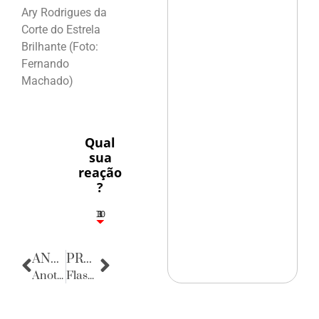
Ary Rodrigues da
Corte do Estrela
Brilhante (Foto:
Fernando
Machado)
Qual
sua
reação
?
10
3
1
1
3
ANTERIOR
PRÓXIMA
Anotações do Cotidiano
Flashes