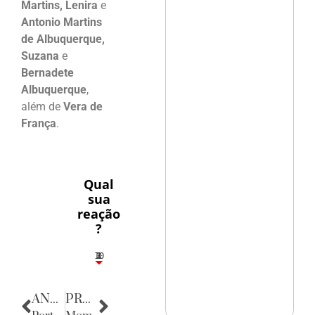
Martins, Lenira
e
Antonio Martins
de Albuquerque,
Suzana
e
Bernadete
Albuquerque
,
além de
Vera de
França
.
Qual
sua
reação
?
10
3
1
1
2
ANTERIOR
PRÓXIMA